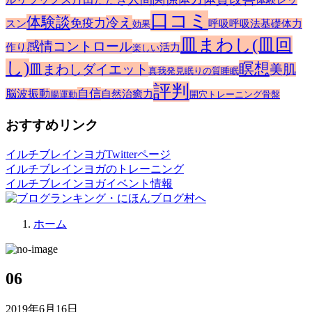
口コミ
体験談
冷え
免疫力
スン
呼吸
呼吸法
基礎体力
効果
皿まわし(皿回
感情コントロール
作り
活力
楽しい
し)
瞑想
皿まわしダイエット
美肌
真我発見
眠りの質
睡眠
評判
自信
脳波振動
自然治癒力
腸運動
開穴トレーニング
骨盤
おすすめリンク
イルチブレインヨガTwitterページ
イルチブレインヨガのトレーニング
イルチブレインヨガイベント情報
ホーム
06
2019年6月16日