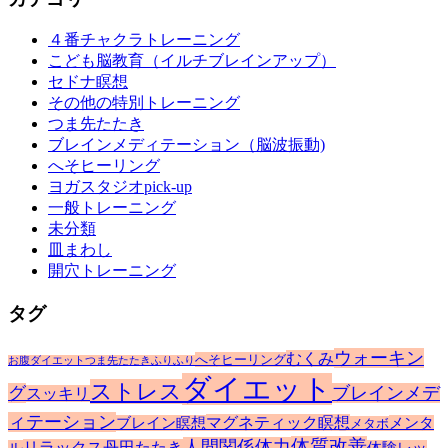
イ
４番チャクラトレーニング
ブ
こども脳教育（イルチブレインアップ）
セドナ瞑想
その他の特別トレーニング
つま先たたき
ブレインメディテーション（脳波振動)
へそヒーリング
ヨガスタジオpick-up
一般トレーニング
未分類
皿まわし
開穴トレーニング
タグ
ウォーキン
むくみ
へそヒーリング
お腹ダイエット
つま先たたき
ふりふり
ダイエット
ストレス
グ
ブレインメデ
スッキリ
ィテーション
マグネティック瞑想
ブレイン瞑想
メンタ
メタボ
体質改善
人間関係
体力
リラックス
丹田たたき
ル
体験レッ