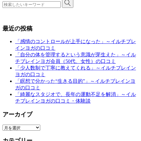
最近の投稿
「感情のコントロールが上手になった」～イルチブレ
インヨガの口コミ
「自分の体を管理するという意識が芽生えた」～イル
チブレインヨガ会員（50代、女性）の口コミ
「少人数制で丁寧に教えてくれる」～イルチブレイン
ヨガの口コミ
「瞑想で分かった“生きる目的”」～イルチブレインヨ
ガの口コミ
「綺麗なスタジオで、長年の運動不足を解消」～イル
チブレインヨガの口コミ・体験談
アーカイブ
ア
ー
カテゴリー
カ