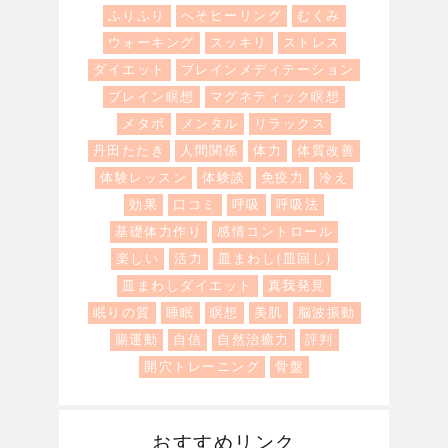
ふりふり
へそヒーリング
むくみ
ウォーキング
スッキリ
ストレス
ダイエット
ブレインメディテーション
ブレイン瞑想
マグネティック瞑想
メタボ
メンタル
リラックス
丹田たたき
人間関係
体力
体質改善
体験レッスン
体験談
免疫力
冷え
効果
口コミ
呼吸
呼吸法
基礎体力作り
感情コントロール
楽しい
活力
皿まわし(皿回し)
皿まわしダイエット
真我発見
眠りの質
睡眠
瞑想
美肌
脳波振動
腸運動
自信
自然治癒力
評判
開穴トレーニング
骨盤
おすすめリンク