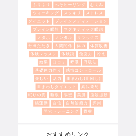
ふりふり
へそヒーリング
むくみ
ウォーキング
スッキリ
ストレス
ダイエット
ブレインメディテーション
ブレイン瞑想
マグネティック瞑想
メタボ
メンタル
リラックス
丹田たたき
人間関係
体力
体質改善
体験レッスン
体験談
免疫力
冷え
効果
口コミ
呼吸
呼吸法
基礎体力作り
感情コントロール
楽しい
活力
皿まわし(皿回し)
皿まわしダイエット
真我発見
眠りの質
睡眠
瞑想
美肌
脳波振動
腸運動
自信
自然治癒力
評判
開穴トレーニング
骨盤
おすすめリンク