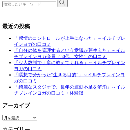
最近の投稿
「感情のコントロールが上手になった」～イルチブレ
インヨガの口コミ
「自分の体を管理するという意識が芽生えた」～イル
チブレインヨガ会員（50代、女性）の口コミ
「少人数制で丁寧に教えてくれる」～イルチブレイン
ヨガの口コミ
「瞑想で分かった“生きる目的”」～イルチブレインヨ
ガの口コミ
「綺麗なスタジオで、長年の運動不足を解消」～イル
チブレインヨガの口コミ・体験談
アーカイブ
ア
ー
カテゴリー
カ