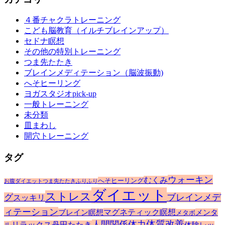
イ
４番チャクラトレーニング
ブ
こども脳教育（イルチブレインアップ）
セドナ瞑想
その他の特別トレーニング
つま先たたき
ブレインメディテーション（脳波振動)
へそヒーリング
ヨガスタジオpick-up
一般トレーニング
未分類
皿まわし
開穴トレーニング
タグ
ウォーキン
むくみ
へそヒーリング
お腹ダイエット
つま先たたき
ふりふり
ダイエット
ストレス
グ
ブレインメデ
スッキリ
ィテーション
マグネティック瞑想
ブレイン瞑想
メンタ
メタボ
体質改善
人間関係
体力
リラックス
丹田たたき
ル
体験レッ