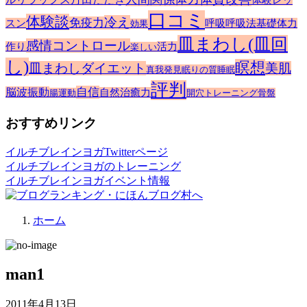
口コミ
体験談
冷え
免疫力
スン
呼吸
呼吸法
基礎体力
効果
皿まわし(皿回
感情コントロール
作り
活力
楽しい
し)
瞑想
皿まわしダイエット
美肌
真我発見
眠りの質
睡眠
評判
自信
脳波振動
自然治癒力
腸運動
開穴トレーニング
骨盤
おすすめリンク
イルチブレインヨガTwitterページ
イルチブレインヨガのトレーニング
イルチブレインヨガイベント情報
ホーム
man1
2011年4月13日