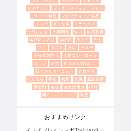
ダイエット
ブレインメディテーション
ブレイン瞑想
マグネティック瞑想
メタボ
メンタル
リラックス
丹田たたき
人間関係
体力
体質改善
体験レッスン
体験談
免疫力
冷え
効果
口コミ
呼吸
呼吸法
基礎体力作り
感情コントロール
楽しい
活力
皿まわし(皿回し)
皿まわしダイエット
真我発見
眠りの質
睡眠
瞑想
美肌
脳波振動
腸運動
自信
自然治癒力
評判
開穴トレーニング
骨盤
おすすめリンク
イルチブレインヨガTwitterペー