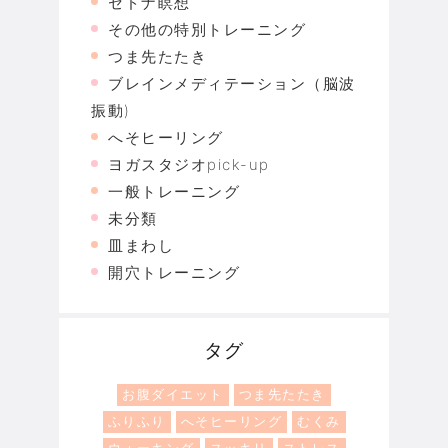
セドナ瞑想
その他の特別トレーニング
つま先たたき
ブレインメディテーション（脳波
振動)
へそヒーリング
ヨガスタジオpick-up
一般トレーニング
未分類
皿まわし
開穴トレーニング
タグ
お腹ダイエット
つま先たたき
ふりふり
へそヒーリング
むくみ
ウォーキング
スッキリ
ストレス