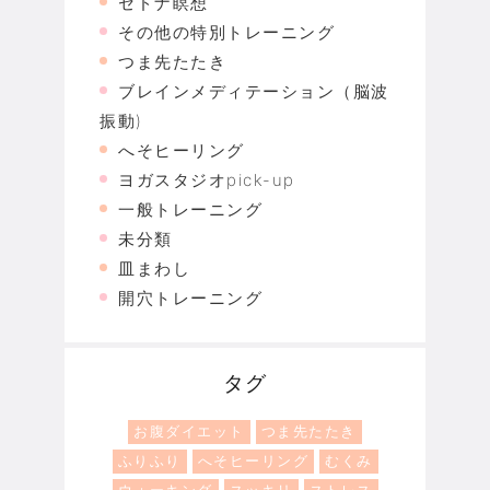
セドナ瞑想
その他の特別トレーニング
つま先たたき
ブレインメディテーション（脳波
振動)
へそヒーリング
ヨガスタジオpick-up
一般トレーニング
未分類
皿まわし
開穴トレーニング
タグ
お腹ダイエット
つま先たたき
ふりふり
へそヒーリング
むくみ
ウォーキング
スッキリ
ストレス