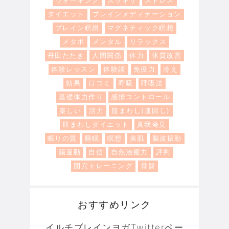
ダイエット
ブレインメディテーション
ブレイン瞑想
マグネティック瞑想
メタボ
メンタル
リラックス
丹田たたき
人間関係
体力
体質改善
体験レッスン
体験談
免疫力
冷え
効果
口コミ
呼吸
呼吸法
基礎体力作り
感情コントロール
楽しい
活力
皿まわし(皿回し)
皿まわしダイエット
真我発見
眠りの質
睡眠
瞑想
美肌
脳波振動
腸運動
自信
自然治癒力
評判
開穴トレーニング
骨盤
おすすめリンク
イルチブレインヨガTwitterペー