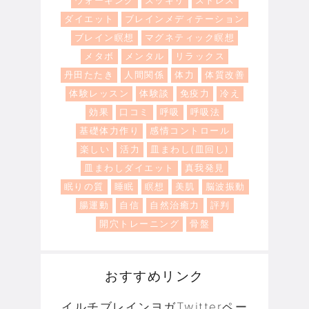
ダイエット
ブレインメディテーション
ブレイン瞑想
マグネティック瞑想
メタボ
メンタル
リラックス
丹田たたき
人間関係
体力
体質改善
体験レッスン
体験談
免疫力
冷え
効果
口コミ
呼吸
呼吸法
基礎体力作り
感情コントロール
楽しい
活力
皿まわし(皿回し)
皿まわしダイエット
真我発見
眠りの質
睡眠
瞑想
美肌
脳波振動
腸運動
自信
自然治癒力
評判
開穴トレーニング
骨盤
おすすめリンク
イルチブレインヨガTwitterペー