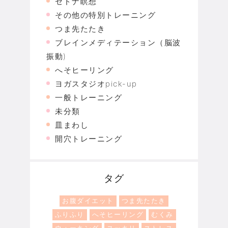
セドナ瞑想
その他の特別トレーニング
つま先たたき
ブレインメディテーション（脳波
振動)
へそヒーリング
ヨガスタジオpick-up
一般トレーニング
未分類
皿まわし
開穴トレーニング
タグ
お腹ダイエット
つま先たたき
ふりふり
へそヒーリング
むくみ
ウォーキング
スッキリ
ストレス