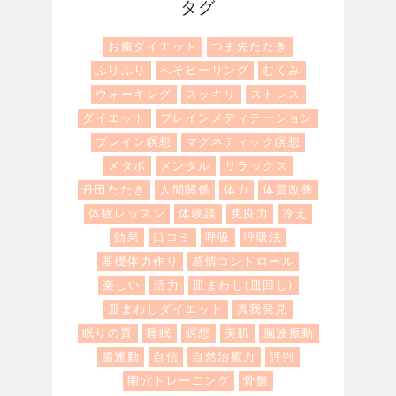
タグ
お腹ダイエット
つま先たたき
ふりふり
へそヒーリング
むくみ
ウォーキング
スッキリ
ストレス
ダイエット
ブレインメディテーション
ブレイン瞑想
マグネティック瞑想
メタボ
メンタル
リラックス
丹田たたき
人間関係
体力
体質改善
体験レッスン
体験談
免疫力
冷え
効果
口コミ
呼吸
呼吸法
基礎体力作り
感情コントロール
楽しい
活力
皿まわし(皿回し)
皿まわしダイエット
真我発見
眠りの質
睡眠
瞑想
美肌
脳波振動
腸運動
自信
自然治癒力
評判
開穴トレーニング
骨盤