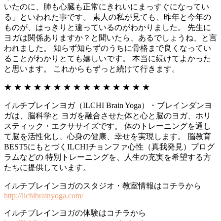
いたのに、肺も心臓も正常にきれいにまっすぐになってい
る」といわれた事です。 素人の私が見ても、昨年と今年の
ものが、はっきりと違っているのがわかりました。 先生に
ヨガは関係ありますか？と聞いたら、あるでしょうね、と言
われました。 知らず知らずのうちに骨格まで良くなってい
ることがわかりとても嬉しいです。 本当に続けてよかった
と思います。 これからもずっと続けて行きます。
★ ★ ★ ★ ★ ★ ★ ★ ★ ★ ★ ★ ★ ★ ★
イルチブレインヨガ（ILCHI Brain Yoga）・ブレインダンヨ
ガは、脳科学と ヨガを融合させた体と心と脳のヨガ、ホリ
スティック・エクササイズです。 体のトレーニングを通し
て脳を活性化し、心身の健康、幸せを実現します。 脳教育
BEST5にもとづくILCHIチョンファ心性（真我発見）プログ
ラムなどの 特別トレーニングを、人生の充実を希望する方
たちに提供しています。
イルチブレインヨガのスタジオ・教室情報はコチラから
http://ilchibrainyoga.com/
イルチブレインヨガの体験はコチラから