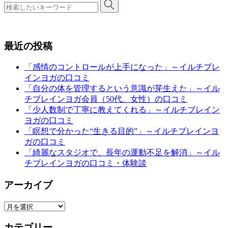
最近の投稿
「感情のコントロールが上手になった」～イルチブレ
インヨガの口コミ
「自分の体を管理するという意識が芽生えた」～イル
チブレインヨガ会員（50代、女性）の口コミ
「少人数制で丁寧に教えてくれる」～イルチブレイン
ヨガの口コミ
「瞑想で分かった“生きる目的”」～イルチブレインヨ
ガの口コミ
「綺麗なスタジオで、長年の運動不足を解消」～イル
チブレインヨガの口コミ・体験談
アーカイブ
ア
ー
カテゴリー
カ