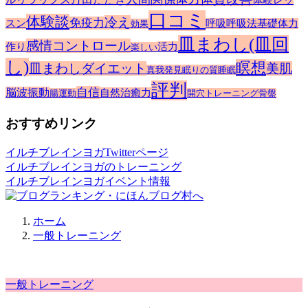
口コミ
体験談
冷え
免疫力
スン
呼吸
呼吸法
基礎体力
効果
皿まわし(皿回
感情コントロール
作り
活力
楽しい
し)
瞑想
皿まわしダイエット
美肌
真我発見
眠りの質
睡眠
評判
自信
脳波振動
自然治癒力
腸運動
開穴トレーニング
骨盤
おすすめリンク
イルチブレインヨガTwitterページ
イルチブレインヨガのトレーニング
イルチブレインヨガイベント情報
ホーム
一般トレーニング
一般トレーニング