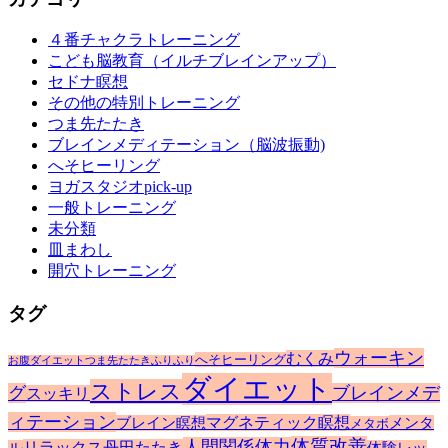
イ
４番チャクラトレーニング
ブ
こども脳教育（イルチブレインアップ）
セドナ瞑想
その他の特別トレーニング
つま先たたき
ブレインメディテーション（脳波振動)
へそヒーリング
ヨガスタジオpick-up
一般トレーニング
未分類
皿まわし
開穴トレーニング
タグ
ウォーキン
むくみ
へそヒーリング
お腹ダイエット
つま先たたき
ふりふり
ダイエット
ストレス
グ
ブレインメデ
スッキリ
ィテーション
マグネティック瞑想
ブレイン瞑想
メンタ
メタボ
体質改善
人間関係
体力
リラックス
丹田たたき
ル
体験レッ